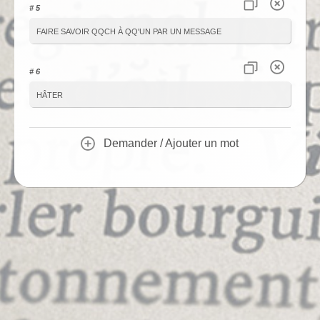
# 5
faire savoir qqch à qq'un par un message
# 6
hâter
Demander / Ajouter un mot