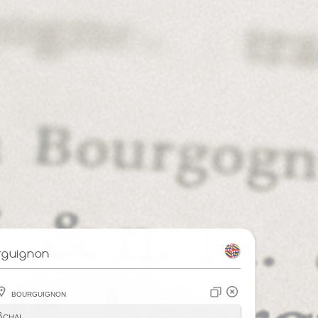
rguignon
Bourguignon
âchai