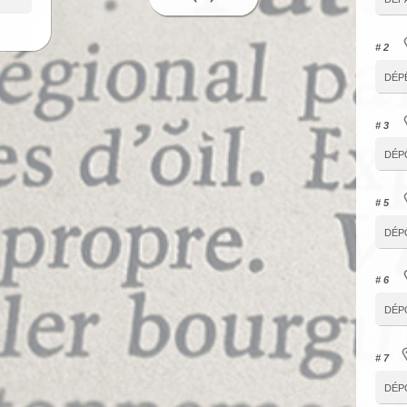
# 2
dép
# 3
dép
# 5
dép
# 6
dép
# 7
dép