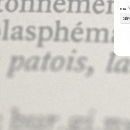
# 10
dép