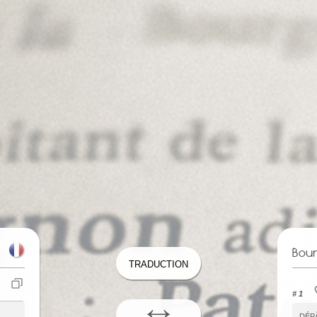
Bou
Traduction
# 1
dép