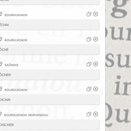
Bourguignon
êchai
Bourguignon
ôché
Saônois
ôcher
Bourguignon
oichai
Bourguignon, Morvandiau
oischer